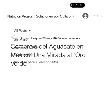
CONTACTO
Iniciar 
Nutrición Vegetal
Soluciones por Cultivo
Cursos y Manuales
All Posts
Equipo Ferquim
23 may 2023
2 min de lectura
All Posts
Comercio del Aguacate en
agronomía 2024
México: Una Mirada al "Oro
Cultivos 2024
Verde
Insumos para el campo 2024