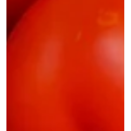
Equipo Ferquim
4 abr 2023
5 min de lectura
Naranja Valneciana
Los fertilizantes orgánicos han demostrado ser de gran ayuda
en el cultivo de la naranja valenciana (Citrus sinensis), una
variedad muy apre