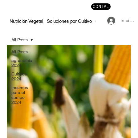
CONTACTO
Iniciar 
Nutrición Vegetal
Soluciones por Cultivo
Cursos y Manuales
All Posts
All Posts
agronomía
2024
Cultivos
2024
Insumos
para el
campo
2024