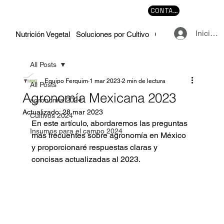
CONTACTO
Iniciar 
Nutrición Vegetal
Soluciones por Cultivo
Cursos y Manuales
All Posts
Equipo Ferquim
1 mar 2023
2 min de lectura
All Posts
Agronomía Mexicana 2023
agronomía 2024
Actualizado:
28 mar 2023
Cultivos 2024
En este artículo, abordaremos las preguntas 
Insumos para el campo 2024
más frecuentes sobre agronomía en México 
y proporcionaré respuestas claras y 
concisas actualizadas al 2023.