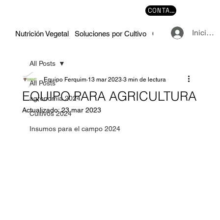
CONTACTO
Iniciar 
Nutrición Vegetal
Soluciones por Cultivo
Cursos y Manuales
All Posts
Equipo Ferquim
13 mar 2023
3 min de lectura
All Posts
EQUIPO PARA AGRICULTURA
agronomía 2024
Actualizado:
23 mar 2023
Cultivos 2024
Insumos para el campo 2024