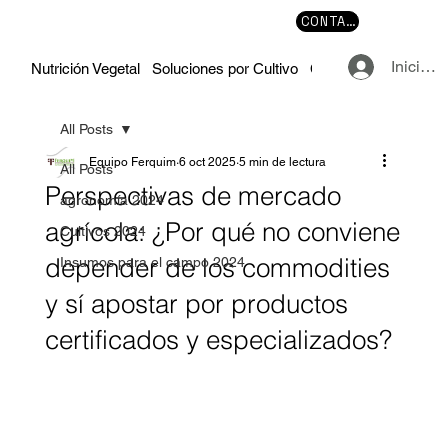
CONTACTO
Iniciar 
Nutrición Vegetal
Soluciones por Cultivo
Cursos y Manuales
All Posts
Equipo Ferquim
6 oct 2025
5 min de lectura
All Posts
Perspectivas de mercado
agronomía 2024
agrícola: ¿Por qué no conviene
Cultivos 2024
depender de los commodities
Insumos para el campo 2024
y sí apostar por productos
certificados y especializados?